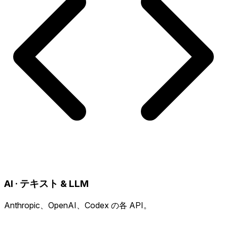
AI · テキスト & LLM
Anthropic、OpenAI、Codex の各 API。