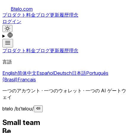
Btelo.com
プロダクト
料金
ブログ
更新履歴
理念
ログイン
プロダクト
料金
ブログ
更新履歴
理念
言語
English
简体中文
Español
Deutsch
日本語
Português
(Brasil)
Français
一つのアカウント · 一つのウォレット · 一つの AI ゲートウ
ェイ
btelo /bɪˈteloʊ/
Small team
Be
s
t
o
e
l